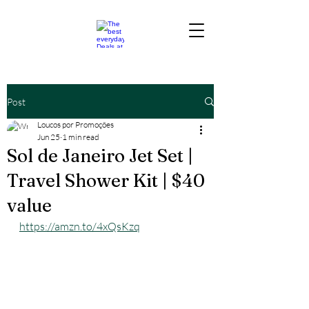
Post
Loucos por Promoções
Jun 25
1 min read
Sol de Janeiro Jet Set |
Travel Shower Kit | $40
value
https://amzn.to/4xQsKzq